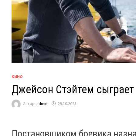
КИНО
Джейсон Стэйтем сыграет
Автор:
admin
29.10.2023
Постановщиком боевика назна