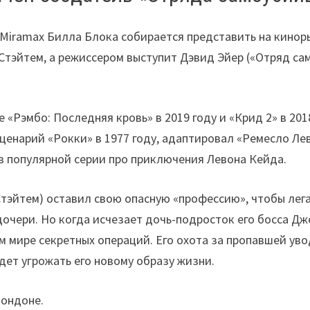
Miramax Билла Блока собирается представить на кинор
 Стэйтем, а режиссером выступит Дэвид Эйер («Отряд са
«Рэмбо: Последняя кровь» в 2019 году и «Крид 2» в 201
сценарий «Рокки» в 1977 году, адаптировал «Ремесло Л
 в популярной серии про приключения Левона Кейда.
тэйтем) оставил свою опасную «профессию», чтобы лега
очери. Но когда исчезает дочь-подросток его босса Дже
 мире секретных операций. Его охота за пропавшей уво
дет угрожать его новому образу жизни.
Лондоне.