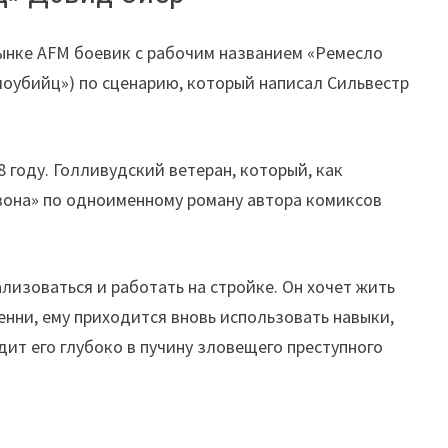
ынке AFM боевик с рабочим названием «Ремесло
моубийц») по сценарию, который написал Сильвестр
8 году. Голливудский ветеран, который, как
евона» по одноименному роману автора комиксов
лизоваться и работать на стройке. Он хочет жить
нни, ему приходится вновь использовать навыки,
дит его глубоко в пучину зловещего преступного