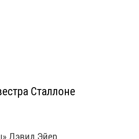
вестра Сталлоне
ц» Дэвид Эйер