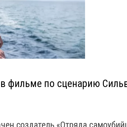
 в фильме по сценарию Силь
чен создатель «Отряда самоубий