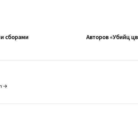
ми сборами
Авторов «Убийц цв
in →