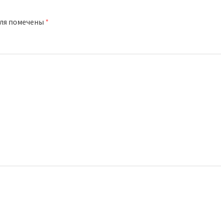
оля помечены
*