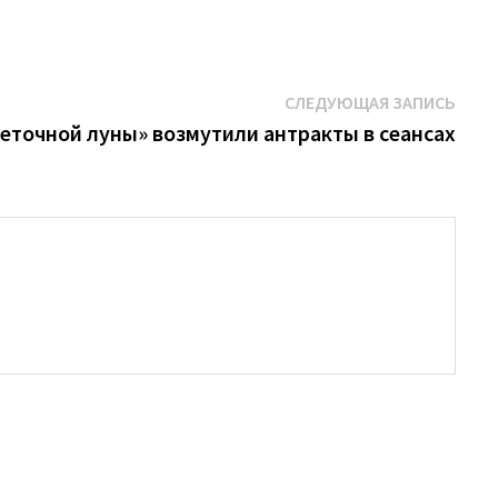
Сле
СЛЕДУЮЩАЯ ЗАПИСЬ
запи
еточной луны» возмутили антракты в сеансах