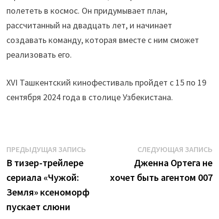
полететь в космос. Он придумывает план,
рассчитанный на двадцать лет, и начинает
создавать команду, которая вместе с ним сможет
реализовать его.
XVI Ташкентский кинофестиваль пройдет с 15 по 19
сентября 2024 года в столице Узбекистана.
Навигация
Предыдущая
С
ПРЕДЫДУЩАЯ ЗАПИСЬ
СЛЕДУЮЩАЯ ЗАПИСЬ
запись:
з
В тизер-трейлере
Дженна Ортега не
по
сериала «Чужой:
хочет быть агентом 007
записям
Земля» ксеноморф
пускает слюни