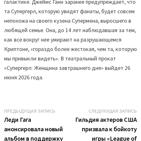
галактике. Джеймс Ганн заранее предупреждает, что
та Супергерл, которую увидят фанаты, будет совсем
непохожа на своего кузена Супермена, выросшего в
любящей семье. Она, до 14 лет наблюдавшая за тем,
как все вокруг нее умирают на разрушающемся
Криптоне, «гораздо более жестокая, чем та, которую
мы привыкли видеть». В театральный прокат
«Супергерл: Женщина завтрашнего дня» выйдет 26
июня 2026 года.
Навигация
Предыдущая
С
ПРЕДЫДУЩАЯ ЗАПИСЬ
СЛЕДУЮЩАЯ ЗАПИСЬ
запись:
з
Леди Гага
Гильдия актеров США
по
анонсировала новый
призвала к бойкоту
записям
альбом в поддержку
игры «League of