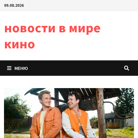
Перейти
09.08.2026
к
содержимому
новости в мире
кино
МЕНЮ