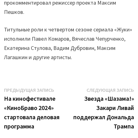
прокомментировал режиссер проекта Максим
Пешков.
Титульные роли к четвертом сезоне сериала «Жуки»
исполнили Павел Комаров, Вячеслав Чепурченко,
Екатерина Стулова, Вадим Дубровин, Максим
Лагашкин и другие артисты.
Навигация
Предыдущая
С
ПРЕДЫДУЩАЯ ЗАПИСЬ
СЛЕДУЮЩАЯ ЗАПИСЬ
запись:
з
На кинофестивале
Звезда «Шазама!»
по
«КиноБраво 2024»
Закари Ливай
записям
стартовала деловая
поддержал Дональда
программа
Трампа