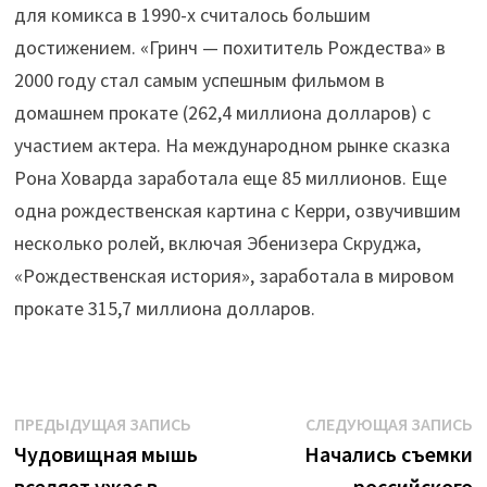
для комикса в 1990-х считалось большим
достижением. «Гринч — похититель Рождества» в
2000 году стал самым успешным фильмом в
домашнем прокате (262,4 миллиона долларов) с
участием актера. На международном рынке сказка
Рона Ховарда заработала еще 85 миллионов. Еще
одна рождественская картина с Керри, озвучившим
несколько ролей, включая Эбенизера Скруджа,
«Рождественская история», заработала в мировом
прокате 315,7 миллиона долларов.
Навигация
Предыдущая
С
ПРЕДЫДУЩАЯ ЗАПИСЬ
СЛЕДУЮЩАЯ ЗАПИСЬ
запись:
з
Чудовищная мышь
Начались съемки
по
вселяет ужас в
российского